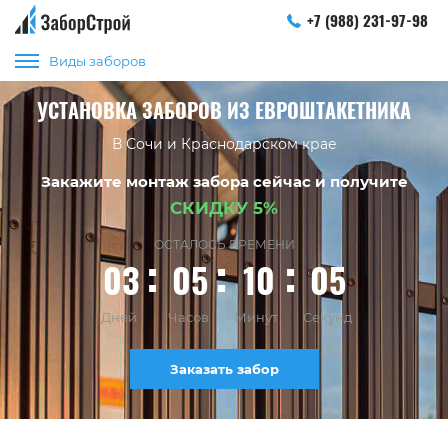
+7 (988) 231-97-98
Виды заборов
УСТАНОВКА ЗАБОРОВ ИЗ ЕВРОШТАКЕТНИКА
В Сочи и Краснодарском крае
Закажите монтаж забора сейчас и получите
СКИДКУ 5%
ОСТАЛОСЬ ВРЕМЕНИ
03
05
10
04
Дней
Часов
Минут
Секунд
Заказать забор