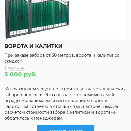
ВОРОТА И КАЛИТКИ
П
При заказе забора от 50 метров, ворота и калитка со
П
скидкой
с
3 700 руб.
С
3 000 руб.
С
С
Мы оказываем услуги по строительству металлических
заборов под ключ. Это означает что помимо самой
С
ограды мы занимаемся изготовлением ворот и
калиток, как отдельно стоящих, так и встроенных. За
С
расчетом стоимости забора с калиткой и воротами
,
д
обратитесь к менеджерам.
и
р